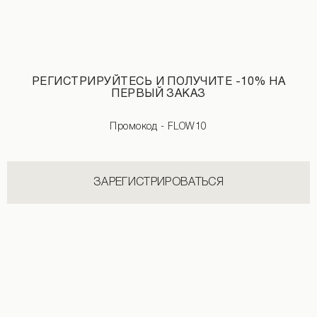
Джинсы с потертостями графитового цвета
3 190 UAH
РЕГИСТРИРУЙТЕСЬ И ПОЛУЧИТЕ -10% НА
ПЕРВЫЙ ЗАКАЗ
Промокод - FLOW10
НОВИНКИ КАТЕГОРИИ ХУДИ
ЗАРЕГИСТРИРОВАТЬСЯ
СМОТРЕТЬ ВСЕ