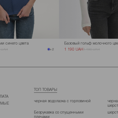
ми синего цвета
Базовый гольф молочного цв
0 UAH
+2
1 190 UAH
1 490 UAH
ТОП ТОВАРЫ
ЛАТА
черная водолазка с горловиной
черна
ЕМЫЕ
шерс
Безрукавка со спущенными
шерст
плечами