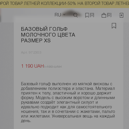
 ТОВАР ЛЕТНЕЙ КОЛЛЕКЦИИ
-50% НА ВТОРОЙ ТОВАР ЛЕТНЕЙ К
RU
[0]
[0]
БАЗОВЫЙ ГОЛЬФ
МОЛОЧНОГО ЦВЕТА
РАЗМЕР XS
Арт. 972303
1 190 UAH
1 490 UAH
Базовый гольф выполнен из мягкой вискозы с
добавлением полиэстера и эластана. Материал
приятен к телу, эластичный и хорошо держит
форму. Модель с высоким воротом и длинными
рукавами создаёт элегантный силуэт и
идеально подходит как для самостоятельного
ношения, так и в сочетании с жакетами, пальто
или жилетами. Универсальная вещь на каждый
день.