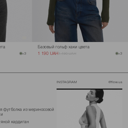
ета
Базовый гольф хаки цвета
+3
1 190 UAH
1 490 UAH
+3
INSTAGRAM
@flow.ua
я футболка из мериносовой
ти
яной кардиган