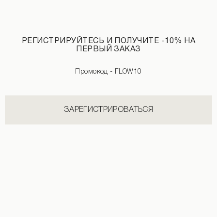
РЕГИСТРИРУЙТЕСЬ И ПОЛУЧИТЕ -10% НА
ПЕРВЫЙ ЗАКАЗ
Промокод - FLOW10
Куртка на кулиски голубого цвета
Куртка из эко-замши серого цвета
2 190 UAH
4 890 UAH
+2
2 890 UAH
3 890 UAH
+2
ЗАРЕГИСТРИРОВАТЬСЯ