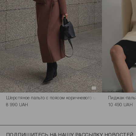
Шерстяное пальто с поясом коричневого цвета
Пиджак-паль
8 990 UAH
10 490 UAH
ПОДПИШИТЕСЬ НА НАШУ РАССЫЛКУ НОВОСТЕЙ