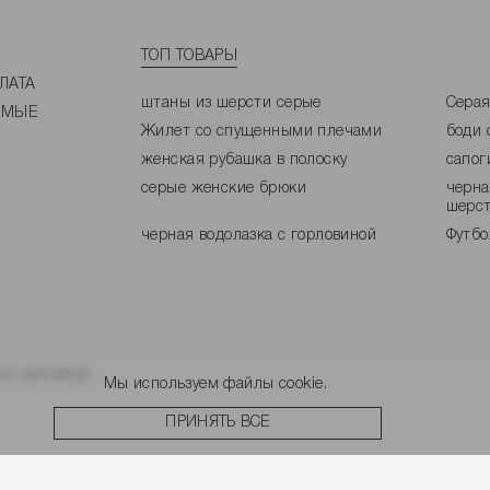
ТОП ТОВАРЫ
ЛАТА
штаны из шерсти серые
Серая
ЕМЫЕ
Жилет со спущенными плечами
боди 
женская рубашка в полоску
сапог
серые женские брюки
черна
шерс
черная водолазка с горловиной
Футбо
го договора.
Мы используем файлы cookie.
ПРИНЯТЬ ВСЕ