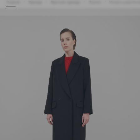
Главная
Одежда
Верхняя одежда
Пальто
Пальто шерстяно