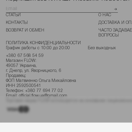
СТАТЬИ
О НАС
КОНТАКТЫ
ДОСТАВКА И ОП
ВОЗВРАТ И ОБМЕН
ЧАСТО ЗАДАВА
ВОПРОСЫ
ПОЛИТИКА КОНФИДЕНЦИАЛЬНОСТИ
График работы с 10:00 до 20:00
Без выходных
+380 67 568 54 59
Магазин FLOW:
49057 Украина,
г. Днепр, ул. Яворницкого, 6
Продавец:
ФОП Матвиенко Ольга Михайловна
ИНН 2592500541
Телефон:
+380 77 694 77 02
Email:
official.flow.ua@gmail.com
Торговая марка FLOW используется на основании лицензионно