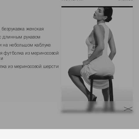
 безрукавка женская
с длинным рукавом
и на небольшом каблуке
я футболка из мериносовой
ти
лка из мериносовой шерсти