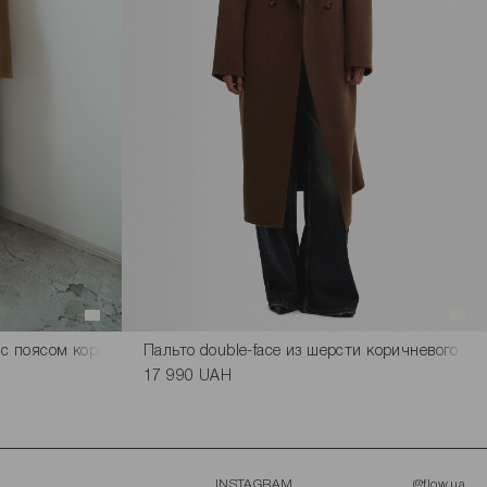
 с поясом коричневого цвета
Пальто double-face из шерсти коричневого цв
17 990 UAH
INSTAGRAM
@flow.ua