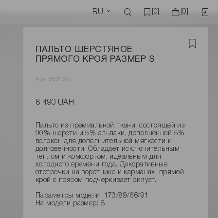
RU
[0]
[0]
ПАЛЬТО ШЕРСТЯНОЕ
ПРЯМОГО КРОЯ РАЗМЕР S
Арт. 883195
8 490 UAH
Пальто из премиальной ткани, состоящей из
90% шерсти и 5% альпаки, дополненной 5%
волокон для дополнительной мягкости и
долговечности. Обладает исключительным
теплом и комфортом, идеальным для
холодного времени года. Декоративные
отстрочки на воротнике и карманах, прямой
крой с поясом подчеркивает силуэт.
Параметры модели: 173/89/66/91
На модели размер: S