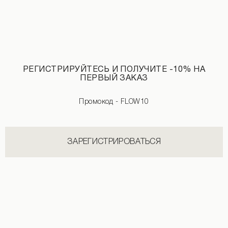
Джинсы с потертостями темно-синего цвета
РЕГИСТРИРУЙТЕСЬ И ПОЛУЧИТЕ -10% НА
ПЕРВЫЙ ЗАКАЗ
3 190 UAH
Промокод - FLOW10
ЗАРЕГИСТРИРОВАТЬСЯ
НОВИНКИ КАТЕГОРИИ ПУХОВИКИ
СМОТРЕТЬ ВСЕ