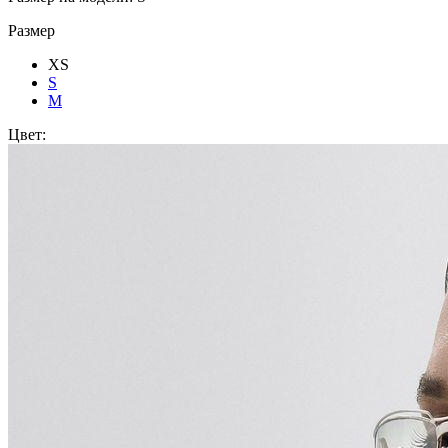
Размер
XS
S
M
Цвет: