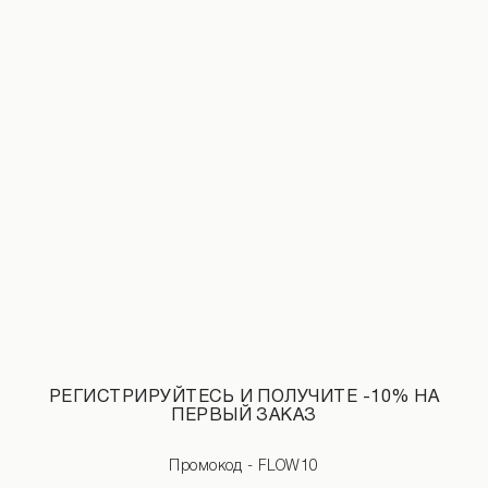
Льняная рубашка молочного цвета
Топ-бандо из бифлекса оливкового ц
3 190 UAH
НОВИНКИ КАТЕГОРИИ ЮБКИ
СМОТРЕТЬ ВСЕ
РЕГИСТРИРУЙТЕСЬ И ПОЛУЧИТЕ -10% НА
ПЕРВЫЙ ЗАКАЗ
Промокод - FLOW10