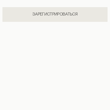
ЗАРЕГИСТРИРОВАТЬСЯ
Мини-юбка светло-розового цвета
Мини-юбка с кружевом голубого цве
1 890 UAH
1 590 UAH
1 990 UAH
+2