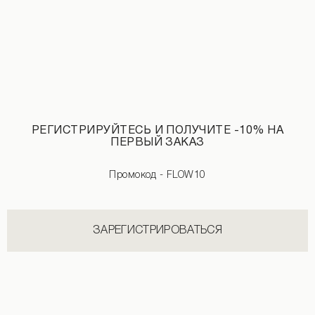
РЕГИСТРИРУЙТЕСЬ И ПОЛУЧИТЕ -10% НА
ПЕРВЫЙ ЗАКАЗ
Джинсовые шорты с необработанным краем светло-синего цвета
Льняные шорты на резинке розового
Промокод - FLOW10
2 190 UAH
2 890 UAH
1 990 UAH
ЗАРЕГИСТРИРОВАТЬСЯ
НОВИНКИ КАТЕГОРИИ РУБАШКИ
СМОТРЕТЬ ВСЕ