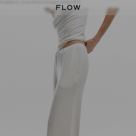
 майка та штани білого кольору розмір XS-S