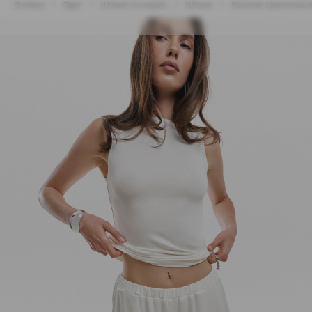
Головна
Одяг
Штани та шорти
Штани
Костюм трикотажний