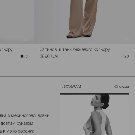
ольору
Сатинові штани бежевого кольору
+3
2890 UAH
+3
INSTAGRAM
@flow.ua
лка з мериносової вовни
з довгим рукавом
а кімоно-сорочка