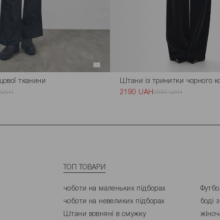
щової тканини
Штани із тринитки чорного к
 UAH
2190 UAH
2590 UAH
ТОП ТОВАРИ
чоботи на маленьких підборах
Футбо
чоботи на невеликих підборах
боді 
Штани вовняні в смужку
жіноч