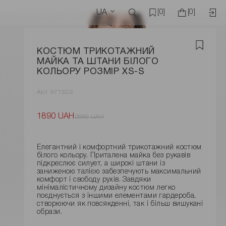
UA
[0]
[0]
КОСТЮМ ТРИКОТАЖНИЙ
МАЙКА ТА ШТАНИ БІЛОГО
КОЛЬОРУ РОЗМІР XS-S
Арт. 971322
1890 UAH
2690 UAH
Елегантний і комфортний трикотажний костюм
білого кольору. Приталена майка без рукавів
підкреслює силует, а широкі штани із
заниженою талією забезпечують максимальний
комфорт і свободу рухів. Завдяки
мінімалістичному дизайну костюм легко
поєднується з іншими елементами гардероба,
створюючи як повсякденні, так і більш вишукані
образи.