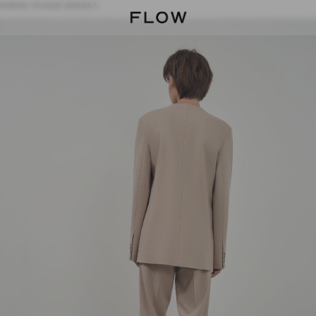
жевому кольорі розмір L