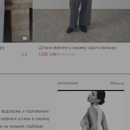
ору
Штани вовняні у смужку сірого кольору
+2
1290 UAH
2590 UAH
INSTAGRAM
@flow.ua
 водолазка з горловиною
і вовняні штани в смужку
и на низьких підборах