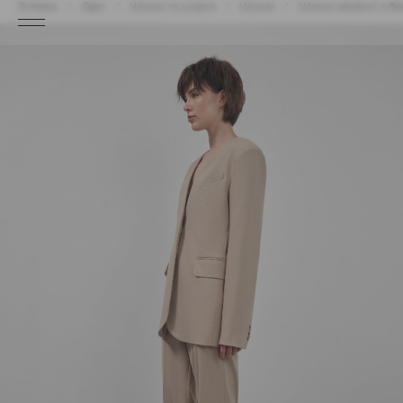
Головна
Одяг
Штани та шорти
Штани
Штани звужені в бе