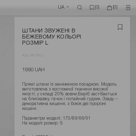
UA
[0]
[0]
ШТАНИ ЗВУЖЕНІ В
БЕЖЕВОМУ КОЛЬОРІ
РОЗМІР L
Арт. 881852
1990 UAH
Прямі штани із заниженою посадкою. Модель
виготовлена ​​з костюмної тканини високої
якості, у складі 20% вовни.Виріб застібається
на блискавку, гачок і потайний гудзик. Ззаду –
декоративна кишеня, з боків дві прорізні
кишені.
Параметри моделі: 173/89/66/91
На моделі розмір: S