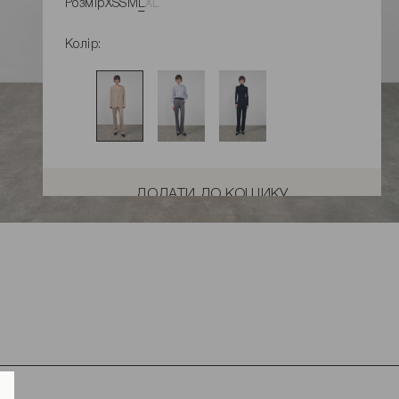
Розмір
XS
S
M
L
XL
Колір:
ДОДАТИ ДО КОШИКУ
Розміри виробу
Характеристики товару
Доставка і оплата
Наявність у магазинах
Обмін та повернення