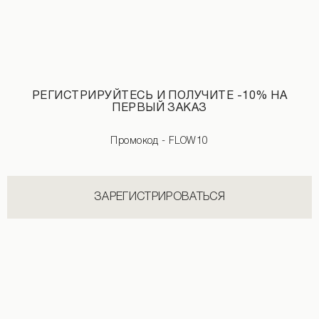
РЕГИСТРИРУЙТЕСЬ И ПОЛУЧИТЕ -10% НА
ПЕРВЫЙ ЗАКАЗ
Промокод - FLOW10
ЗАРЕГИСТРИРОВАТЬСЯ
Льняные шорты в желтую полоску светло-бежевого цвета
Шорты джинс с необработанным кра
1 290 UAH
1 890 UAH
+2
1 590 UAH
1 990 UAH