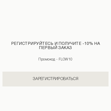
РЕГИСТРИРУЙТЕСЬ И ПОЛУЧИТЕ -10% НА
ПЕРВЫЙ ЗАКАЗ
Топ с чашками черного цвета
Промокод - FLOW10
2 290 UAH
ЗАРЕГИСТРИРОВАТЬСЯ
НОВИНКИ КАТЕГОРИИ ШОРТЫ
СМОТРЕТЬ ВСЕ