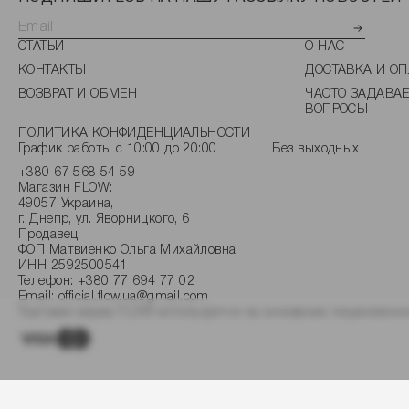
СТАТЬИ
О НАС
КОНТАКТЫ
ДОСТАВКА И ОП
ВОЗВРАТ И ОБМЕН
ЧАСТО ЗАДАВА
ВОПРОСЫ
ПОЛИТИКА КОНФИДЕНЦИАЛЬНОСТИ
График работы с 10:00 до 20:00
Без выходных
+380 67 568 54 59
Магазин FLOW:
49057 Украина,
г. Днепр, ул. Яворницкого, 6
Продавец:
ФОП Матвиенко Ольга Михайловна
ИНН 2592500541
Телефон:
+380 77 694 77 02
Email:
official.flow.ua@gmail.com
Торговая марка FLOW используется на основании лицензионно