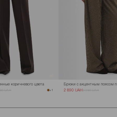
енные коричневого цвета
Брюки с акцентным поясом п
190 UAH
+1
2 890 UAH
3 590 UAH