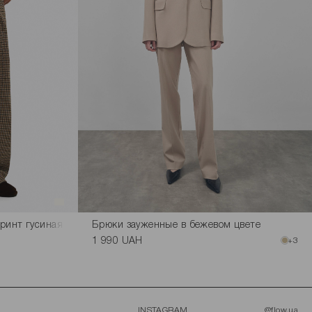
ринт гусиная лапка
Брюки зауженные в бежевом цвете
1 990 UAH
+3
INSTAGRAM
@flow.ua