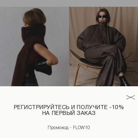
РЕГИСТРИРУЙТЕСЬ И ПОЛУЧИТЕ -10%
НА ПЕРВЫЙ ЗАКАЗ
ом черного цвета
Манишка из эко-меха коричневого цвета
Пуховик из эко-кожи с винт
Промокод - FLOW10