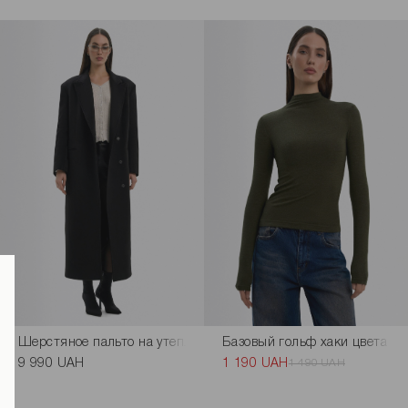
Замеры изделия
Характеристики товара
Доставка и оплата
Наличие в магазинах
Обмен и возврат
ажным эффектом коричневого цвета
Шерстяное пальто на утеплителе черного цвета
Базовый гольф хаки цвета
9 990 UAH
1 190 UAH
1 490 UAH