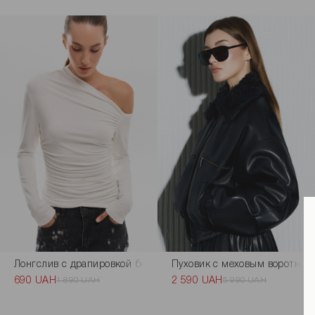
Лонгслив с драпировкой белого цвета
Пуховик с меховым воротник
690 UAH
1 890 UAH
2 590 UAH
5 990 UAH