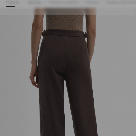
Главная
Одежда
Штаны и шорты
Штаны
Брюки утепленн