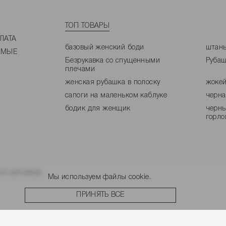
ТОП ТОВАРЫ
ЛАТА
базовый женский боди
штаны
ЕМЫЕ
Безрукавка со спущенными
Рубаш
плечами
женская рубашка в полоску
жокей
сапоги на маленьком каблуке
черна
бодик для женщик
черны
горло
го договора.
Мы используем файлы cookie.
ПРИНЯТЬ ВСЕ