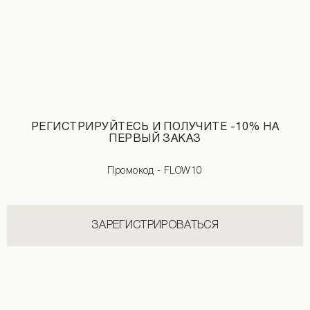
РЕГИСТРИРУЙТЕСЬ И ПОЛУЧИТЕ -10% НА
ПЕРВЫЙ ЗАКАЗ
Промокод - FLOW10
ЗАРЕГИСТРИРОВАТЬСЯ
Сатиновые брюки красного цвета
Штаны из трехнитки черного цвета
2 890 UAH
2 190 UAH
2 590 UAH
+3