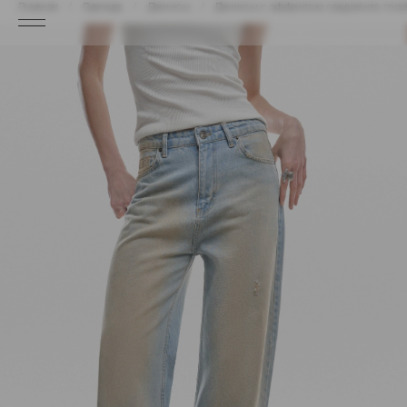
Главная
Одежда
Джинсы
Джинсы с эффектом градиента голу