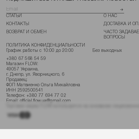
СТАТЬИ
О НАС
КОНТАКТЫ
ДОСТАВКА И ОП
ВОЗВРАТ И ОБМЕН
ЧАСТО ЗАДАВА
ВОПРОСЫ
ПОЛИТИКА КОНФИДЕНЦИАЛЬНОСТИ
График работы с 10:00 до 20:00
Без выходных
+380 67 568 54 59
Магазин FLOW:
49057 Украина,
г. Днепр, ул. Яворницкого, 6
Продавец:
ФОП Матвиенко Ольга Михайловна
ИНН 2592500541
Телефон:
+380 77 694 77 02
Email:
official.flow.ua@gmail.com
Торговая марка FLOW используется на основании лицензионно