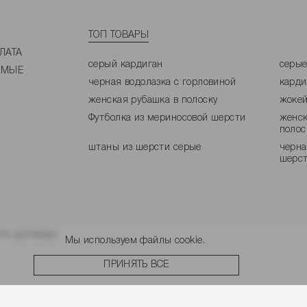
ТОП ТОВАРЫ
ЛАТА
серый кардиган
серые
ЕМЫЕ
черная водолазка с горловиной
карди
женская рубашка в полоску
жокей
Футболка из мериносовой шерсти
женск
полос
штаны из шерсти серые
черна
шерс
го договора.
Мы используем файлы cookie.
ПРИНЯТЬ ВСЕ