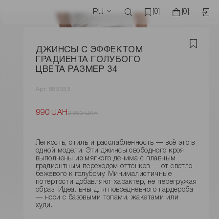
RU
[0]
[0]
ДЖИНСЫ С ЭФФЕКТОМ
ГРАДИЕНТА ГОЛУБОГО
ЦВЕТА РАЗМЕР 34
Арт. 883933
990 UAH
2 690 UAH
Легкость, стиль и расслабленность — всё это в
одной модели. Эти джинсы свободного кроя
выполнены из мягкого денима с плавным
градиентным переходом оттенков — от светло-
бежевого к голубому. Минималистичные
потертости добавляют характер, не перегружая
образ. Идеальны для повседневного гардероба
— носи с базовыми топами, жакетами или
худи.