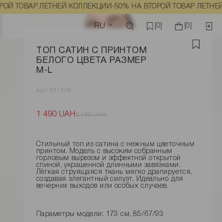
ВАР ЛЕТНЕЙ КОЛЛЕКЦИИ
-50% НА ВТОРОЙ ТОВАР ЛЕТНЕЙ КОЛЛ
RU
[0]
[0]
ТОП САТИН С ПРИНТОМ
БЕЛОГО ЦВЕТА РАЗМЕР
M-L
Арт. 971738
1 490 UAH
2 190 UAH
Стильный топ из сатина с нежным цветочным
принтом. Модель с высоким собранным
горловым вырезом и эффектной открытой
спиной, украшенной длинными завязками.
Лёгкая струящаяся ткань мягко драпируется,
создавая элегантный силуэт. Идеально для
вечерних выходов или особых случаев.
Параметры модели: 173 см, 85/67/93