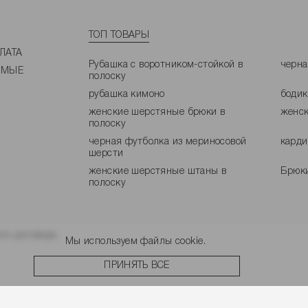
ТОП ТОВАРЫ
ЛАТА
Рубашка с воротником-стойкой в
черна
ЕМЫЕ
полоску
рубашка кимоно
боди
женские шерстяные брюки в
женск
полоску
черная футболка из мериносовой
карди
шерсти
женские шерстяные штаны в
Брюки
полоску
го договора.
Мы используем файлы cookie.
ПРИНЯТЬ ВСЕ