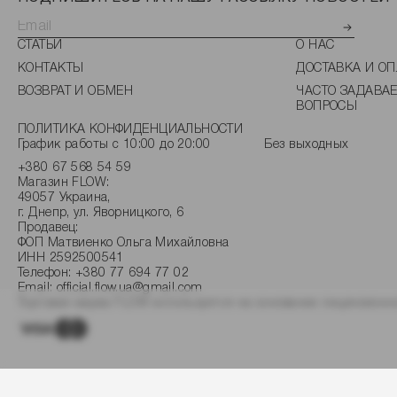
СТАТЬИ
О НАС
КОНТАКТЫ
ДОСТАВКА И ОП
ВОЗВРАТ И ОБМЕН
ЧАСТО ЗАДАВА
ВОПРОСЫ
ПОЛИТИКА КОНФИДЕНЦИАЛЬНОСТИ
График работы с 10:00 до 20:00
Без выходных
+380 67 568 54 59
Магазин FLOW:
49057 Украина,
г. Днепр, ул. Яворницкого, 6
Продавец:
ФОП Матвиенко Ольга Михайловна
ИНН 2592500541
Телефон:
+380 77 694 77 02
Email:
official.flow.ua@gmail.com
Торговая марка FLOW используется на основании лицензионно