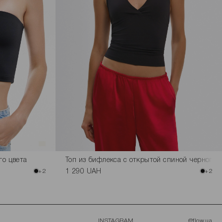
го цвета
Топ из бифлекса с открытой спиной черного 
+2
1 290 UAH
+2
INSTAGRAM
@flow.ua