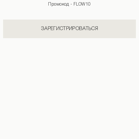
Промокод - FLOW10
ЗАРЕГИСТРИРОВАТЬСЯ
Утепленный лонгслив черного цвета
Лонгслив черного цвета
2 290 UAH
1 190 UAH
1 490 UAH