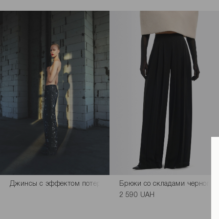
Джинсы с эффектом потертостей и рваным декором черные
Брюки со складами черного 
2 590 UAH