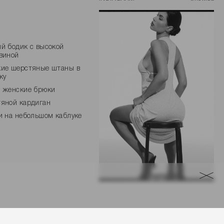
й бодик с высокой
виной
ие шерстяные штаны в
ку
 женские брюки
яной кардиган
и на небольшом каблуке