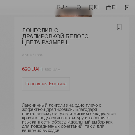
RU
[0]
[0]
ЛОНГСЛИВ С
ДРАПИРОВКОЙ БЕЛОГО
ЦВЕТА РАЗМЕР L
Арт. 971889
690 UAH
1 890 UAH
Последняя Единица
Лаконичный лонгслив на одно плечо с
эффектной драпировкой. Благодаря
приталенному силуэту и мягким складкам он
красиво подчёркивает фигуру и добавляет
изысканности образу. Идеальный выбор как
для повседневных сочетаний, так и для
вечерних выходов.