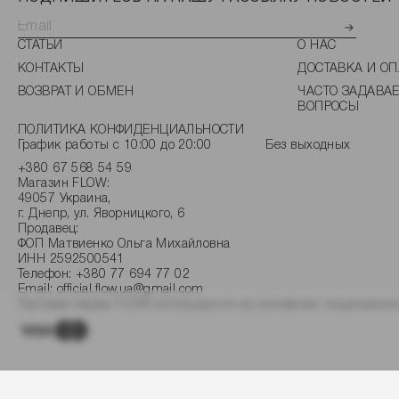
СТАТЬИ
О НАС
КОНТАКТЫ
ДОСТАВКА И ОП
ВОЗВРАТ И ОБМЕН
ЧАСТО ЗАДАВА
ВОПРОСЫ
ПОЛИТИКА КОНФИДЕНЦИАЛЬНОСТИ
График работы с 10:00 до 20:00
Без выходных
+380 67 568 54 59
Магазин FLOW:
49057 Украина,
г. Днепр, ул. Яворницкого, 6
Продавец:
ФОП Матвиенко Ольга Михайловна
ИНН 2592500541
Телефон:
+380 77 694 77 02
Email:
official.flow.ua@gmail.com
Торговая марка FLOW используется на основании лицензионно