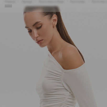
Главная
Одежда
Лонгсливы и боди
Лонгсливы
Лонгслив с