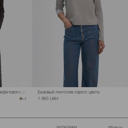
рафитового цвета
Базовый лонгслив серого цвета
+2
1 690 UAH
INSTAGRAM
@flow.ua