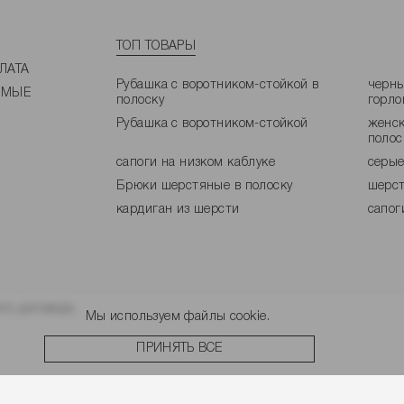
ТОП ТОВАРЫ
ЛАТА
Рубашка с воротником-стойкой в
черны
ЕМЫЕ
полоску
горло
Рубашка с воротником-стойкой
женск
полос
сапоги на низком каблуке
серые
Брюки шерстяные в полоску
шерст
кардиган из шерсти
сапог
го договора.
Мы используем файлы cookie.
ПРИНЯТЬ ВСЕ