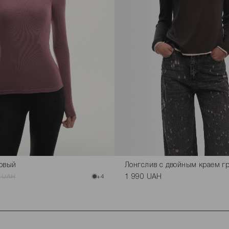
зовый
Лонгслив с двойным краем г
0 UAH
+4
1 990 UAH