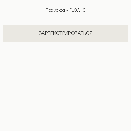
Промокод - FLOW10
ЗАРЕГИСТРИРОВАТЬСЯ
Лонгслив с двойным краем графитового цвета
Лонгслив графитовый
1 990 UAH
+2
690 UAH
1 490 UAH
+4