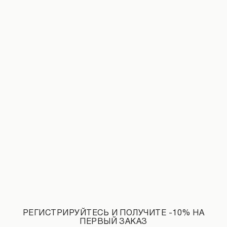
Джинсы с эффектом потертостей и рваным декором черные
Футболка с логотипом бежевого цвет
1 290 UAH
НОВИНКИ КАТЕГОРИИ ЛОНГСЛИВЫ
РЕГИСТРИРУЙТЕСЬ И ПОЛУЧИТЕ -10% НА
ПЕРВЫЙ ЗАКАЗ
СМОТРЕТЬ ВСЕ