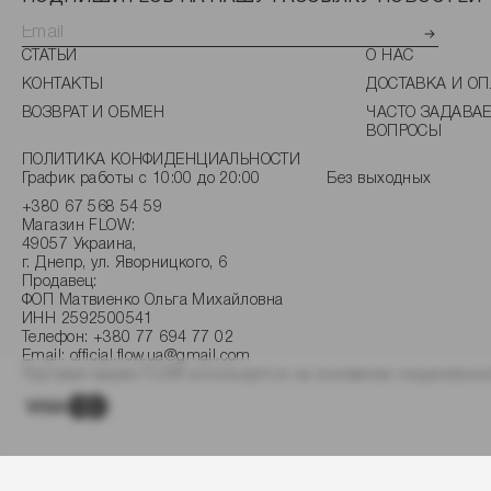
СТАТЬИ
О НАС
КОНТАКТЫ
ДОСТАВКА И ОП
ВОЗВРАТ И ОБМЕН
ЧАСТО ЗАДАВА
ВОПРОСЫ
ПОЛИТИКА КОНФИДЕНЦИАЛЬНОСТИ
График работы с 10:00 до 20:00
Без выходных
+380 67 568 54 59
Магазин FLOW:
49057 Украина,
г. Днепр, ул. Яворницкого, 6
Продавец:
ФОП Матвиенко Ольга Михайловна
ИНН 2592500541
Телефон:
+380 77 694 77 02
Email:
official.flow.ua@gmail.com
Торговая марка FLOW используется на основании лицензионно