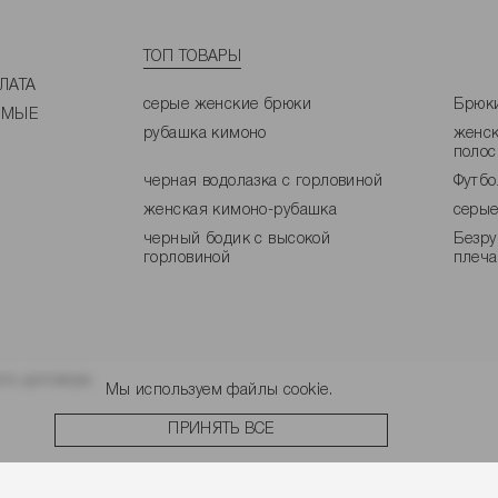
ТОП ТОВАРЫ
ЛАТА
серые женские брюки
Брюки
ЕМЫЕ
рубашка кимоно
женск
полос
черная водолазка с горловиной
Футбо
женская кимоно-рубашка
серые
черный бодик с высокой
Безру
горловиной
плеч
го договора.
Мы используем файлы cookie.
ПРИНЯТЬ ВСЕ