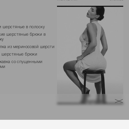
 шерстяные в полоску
ие шерстяные брюки в
ку
лка из мериносовой шерсти
 шерстяные брюки
кавка со спущенными
ами