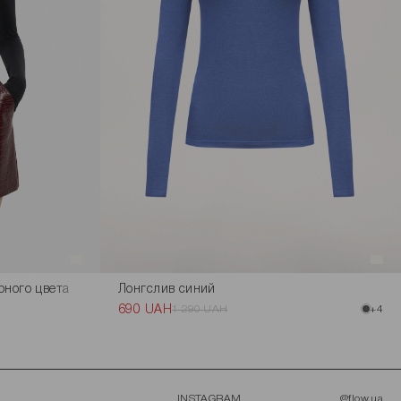
рного цвета
Лонгслив синий
690 UAH
1 290 UAH
+4
INSTAGRAM
@flow.ua