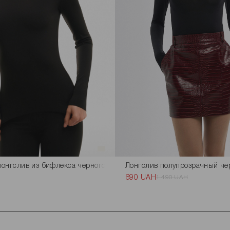
онгслив из бифлекса черного цвета
Лонгслив полупрозрачный че
690 UAH
1 490 UAH