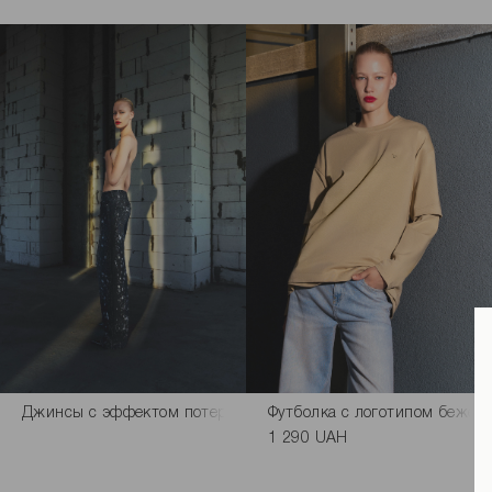
Джинсы с эффектом потертостей и рваным декором черные
Футболка с логотипом бежево
1 290 UAH