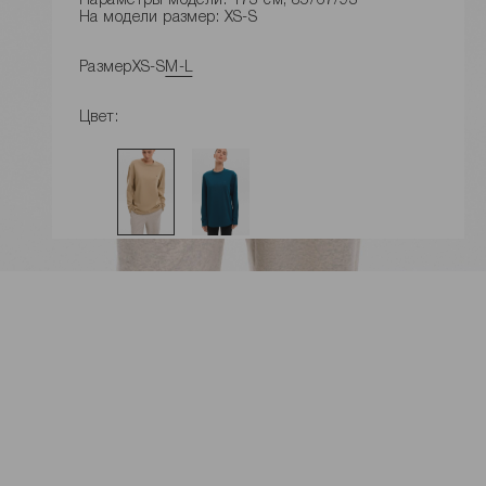
Параметры модели: 173 см, 85/67/93
На модели размер: XS-S
Размер
XS-S
M-L
Цвет:
ДОБАВИТЬ В КОРЗИНУ
Замеры изделия
Характеристики товара
Доставка и оплата
Наличие в магазинах