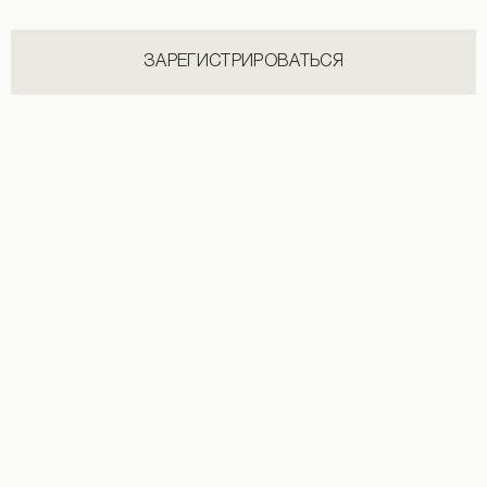
ЗАРЕГИСТРИРОВАТЬСЯ
Брюки со стрелками черного цвета
Шорты с защипами черного цвета
3 190 UAH
НОВИНКИ КАТЕГОРИИ ФУТБОЛКИ
СМОТРЕТЬ ВСЕ