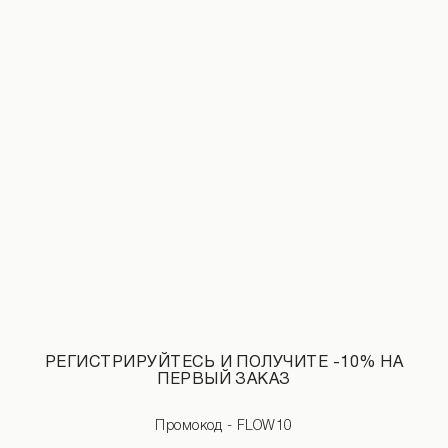
Брюки из эко-кожи на шнуровке черного цвета
Джинсы прямого кроя темно-синего
3 490 UAH
РЕГИСТРИРУЙТЕСЬ И ПОЛУЧИТЕ -10% НА
ПЕРВЫЙ ЗАКАЗ
Промокод - FLOW10