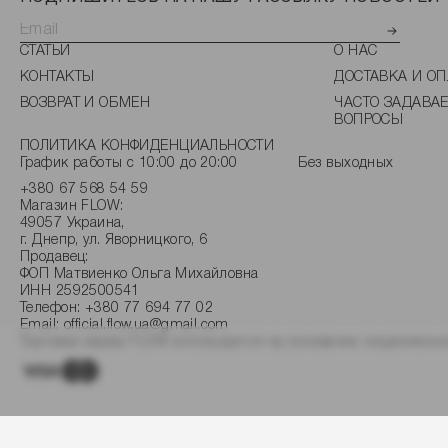
СТАТЬИ
О НАС
КОНТАКТЫ
ДОСТАВКА И ОП
ВОЗВРАТ И ОБМЕН
ЧАСТО ЗАДАВА
ВОПРОСЫ
ПОЛИТИКА КОНФИДЕНЦИАЛЬНОСТИ
График работы с 10:00 до 20:00
Без выходных
+380 67 568 54 59
Магазин FLOW:
49057 Украина,
г. Днепр, ул. Яворницкого, 6
Продавец:
ФОП Матвиенко Ольга Михайловна
ИНН 2592500541
Телефон:
+380 77 694 77 02
Email:
official.flow.ua@gmail.com
Торговая марка FLOW используется на основании лицензионно