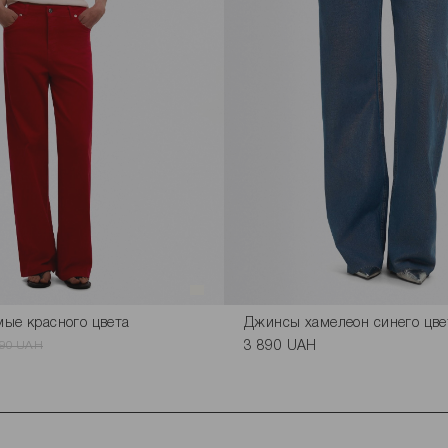
ые красного цвета
Джинсы хамелеон синего цве
890 UAH
3 890 UAH