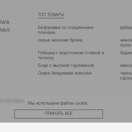
ТОП ТОВАРЫ
ЛАТА
Безрукавка со спущенными
рубаш
ЕМЫЕ
плечами
серые женские брюки
женск
полос
Рубашка с воротником-стойкой в
боди
полоску
Боди с высокой горловиной
женск
Серая безрукавка женская
черны
горло
го договора.
Мы используем файлы cookie.
ПРИНЯТЬ ВСЕ