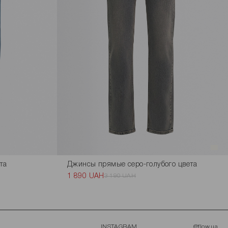
та
Джинсы прямые серо-голубого цвета
1 890 UAH
3 190 UAH
INSTAGRAM
@flow.ua