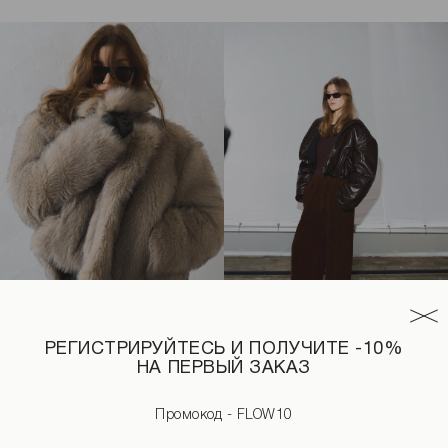
РЕГИСТРИРУЙТЕСЬ И ПОЛУЧИТЕ -10%
НА ПЕРВЫЙ ЗАКАЗ
ажным эффектом коричневого цвета
Шуба из эко-меха бежевого цвета
Пуховик с капюшоном коричн
4 190 UAH
6 590 UAH
Промокод - FLOW10