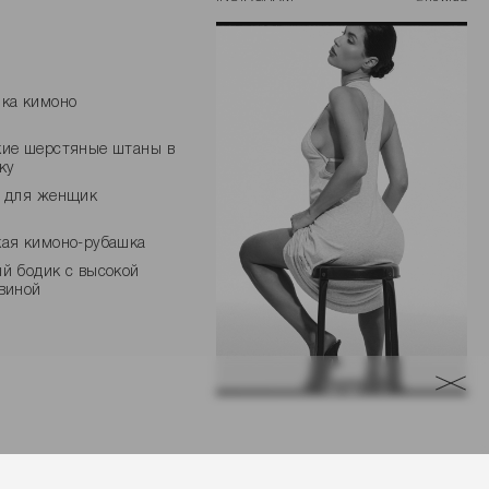
ка кимоно
ие шерстяные штаны в
ку
к для женщик
ая кимоно-рубашка
й бодик с высокой
виной