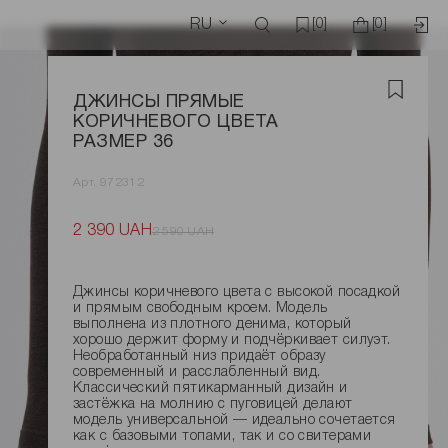
RU
[0]
[0]
ДЖИНСЫ ПРЯМЫЕ
КОРИЧНЕВОГО ЦВЕТА
РАЗМЕР 36
Арт. 972312
2 390 UAH
2 590 UAH
Джинсы коричневого цвета с высокой посадкой
и прямым свободным кроем. Модель
выполнена из плотного денима, который
хорошо держит форму и подчёркивает силуэт.
Необработанный низ придаёт образу
современный и расслабленный вид.
Классический пятикарманный дизайн и
застёжка на молнию с пуговицей делают
модель универсальной — идеально сочетается
как с базовыми топами, так и со свитерами