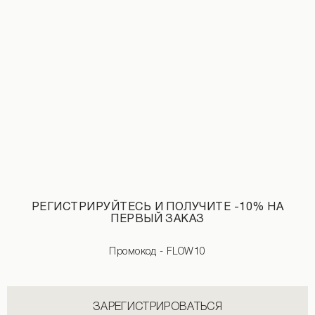
Джинсовый тренч белого цвета
Лонгслив с логотипом бежевого цве
1 690 UAH
РЕГИСТРИРУЙТЕСЬ И ПОЛУЧИТЕ -10% НА
ПЕРВЫЙ ЗАКАЗ
Промокод - FLOW10
ЗАРЕГИСТРИРОВАТЬСЯ