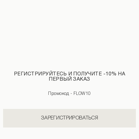
Боди-сетка Smile бежевого цвета
Лонгслив с логотипом бежевого цве
1 690 UAH
РЕГИСТРИРУЙТЕСЬ И ПОЛУЧИТЕ -10% НА
ПЕРВЫЙ ЗАКАЗ
Промокод - FLOW10
ЗАРЕГИСТРИРОВАТЬСЯ
Лонгслив с драпировкой белого цвета
Куртка из эко-кожи черного цвета