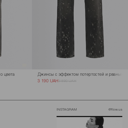
о цвета
Джинсы с эффектом потертостей и рваным д
3 190 UAH
3 890 UAH
INSTAGRAM
@flow.ua