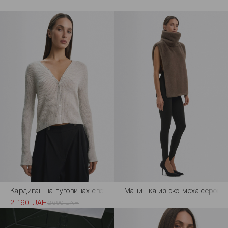
 цвета
Кардиган на пуговицах светло-серого цвета
Манишка из эко-меха серого 
2 190 UAH
2 690 UAH