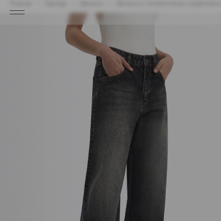
Главная
Одежда
Джинсы
Джинсы с потертостями графитового