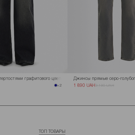
тертостями графитового цвета
Джинсы прямые серо-голубог
+2
1 890 UAH
3 190 UAH
ТОП ТОВАРЫ