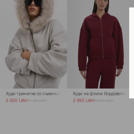
Худи тринитка со съемным мехом светло-серого цвета
Худи на флисе бордового цве
3 590 UAH
4 190 UAH
2 990 UAH
3 590 UAH