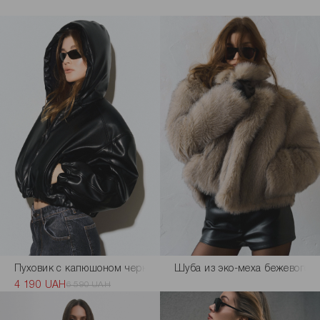
Характеристики товара
Доставка и оплата
Наличие в магазинах
Обмен и возврат
цвета
Пуховик с капюшоном черного цвета
Шуба из эко-меха бежевого ц
4 190 UAH
6 590 UAH